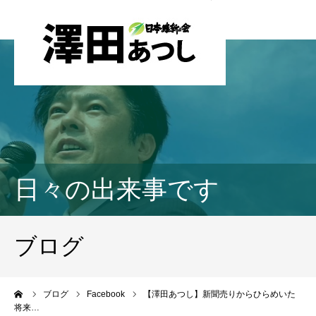
日々の出来事です
ブログ
ーム
ブログ
Facebook
【澤田あつし】新聞売りからひらめいた
将来…