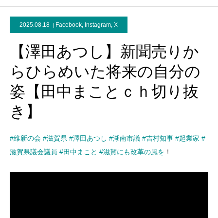
2025.08.18
Facebook
,
Instagram
,
X
【澤田あつし】新聞売りか
らひらめいた将来の自分の
姿【田中まことｃｈ切り抜
き】
#維新の会
#滋賀県
#澤田あつし
#湖南市議
#吉村知事
#起業家
#
滋賀県議会議員
#田中まこと
#滋賀にも改革の風を
！