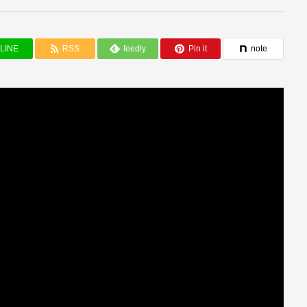
LINE
RSS
feedly
Pin it
note