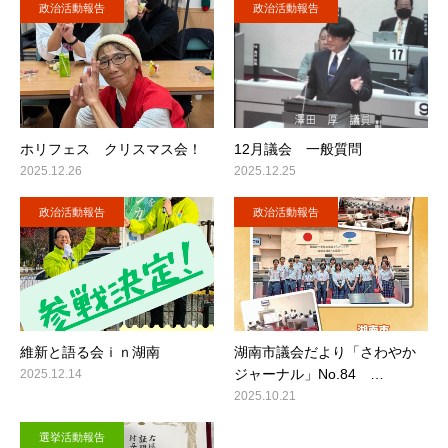
政治活動報告
政治活動報告
ホリフェス クリスマス会！
12月議会 一般質問
2025.12.26
2025.12.25
政治活動報告
政治活動報告
維新と語る会ｉｎ湖南
湖南市議会だより「さわやか
ジャーナル」No.84 …
2025.12.14
2025.10.21
選挙活動報告