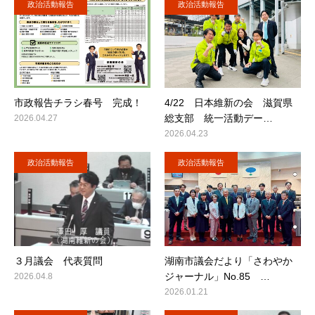
政治活動報告
政治活動報告
市政報告チラシ春号 完成！
4/22 日本維新の会 滋賀県
総支部 統一活動デー…
2026.04.27
2026.04.23
政治活動報告
政治活動報告
３月議会 代表質問
湖南市議会だより「さわやか
ジャーナル」No.85 …
2026.04.8
2026.01.21