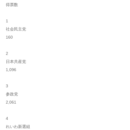
得票数
1
社会民主党
160
2
日本共産党
1,096
3
参政党
2,061
4
れいわ新選組