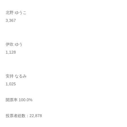
北野 ゆうこ
3,367
伊吹 ゆう
1,128
安持 なるみ
1,025
開票率 100.0%
投票者総数：22,878