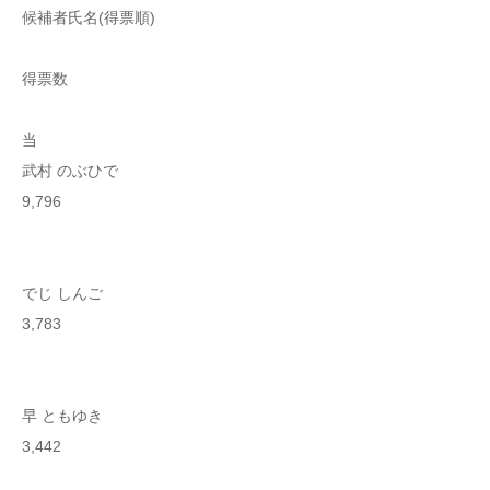
候補者氏名(得票順)
得票数
当
武村 のぶひで
9,796
でじ しんご
3,783
早 ともゆき
3,442