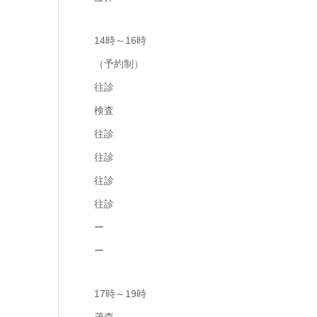
14時～16時
（予約制）
往診
検査
往診
往診
往診
往診
ー
ー
17時～19時