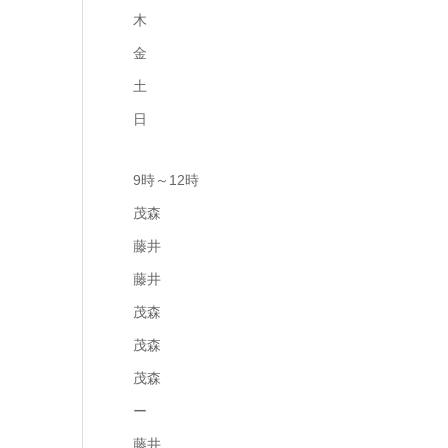
木
金
土
日
9時～12時
茂森
藤井
藤井
茂森
茂森
茂森
ー
藤井