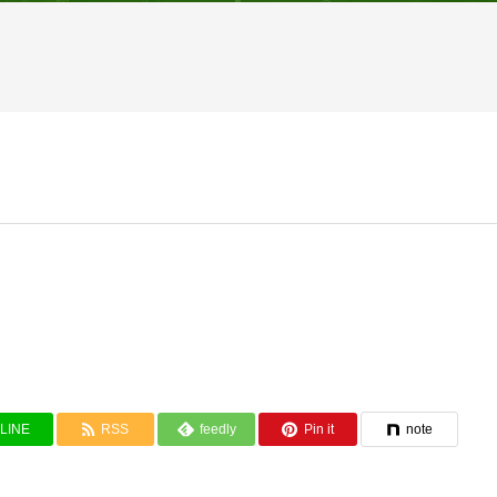
LINE
RSS
feedly
Pin it
note