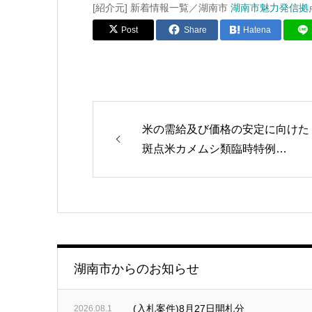
[紹介元] 新着情報一覧／湖南市
湖南市魅力発信拠
Post
Share
Hatena
米の需給及び価格の安定に向けた
斑点米カメムシ類臨時特例…
湖南市からのお知らせ
(入札案件)8月27日開札分
2026.08.1