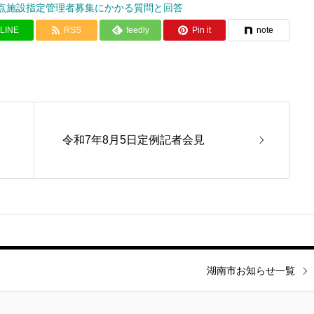
点施設指定管理者募集にかかる質問と回答
LINE
RSS
feedly
Pin it
note
令和7年8月5日定例記者会見
湖南市お知らせ一覧