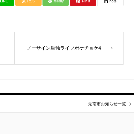
LINE
RSS
feedly
Pin it
note
ノーサイン単独ライブボケチョケ4
湖南市お知らせ一覧