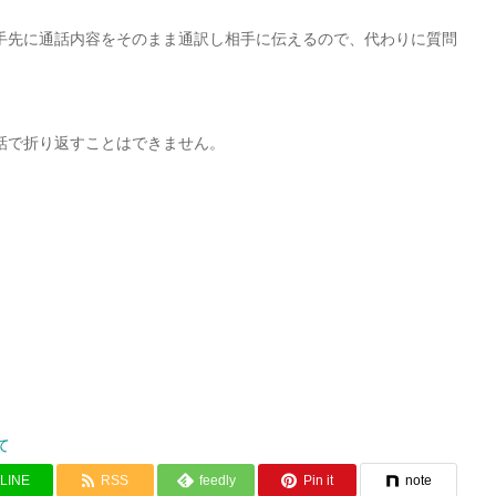
手先に通話内容をそのまま通訳し相手に伝えるので、代わりに質問
。
話で折り返すことはできません。
て
LINE
RSS
feedly
Pin it
note