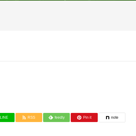
LINE
RSS
feedly
Pin it
note