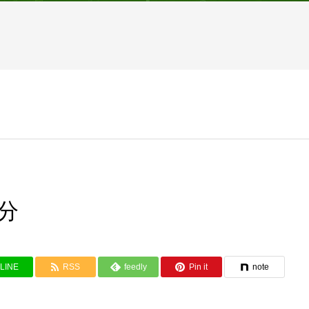
札分
LINE
RSS
feedly
Pin it
note