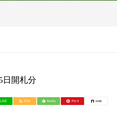
月5日開札分
LINE
RSS
feedly
Pin it
note