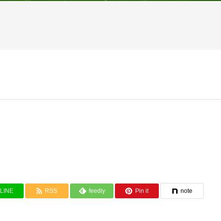
LINE
RSS
feedly
Pin it
note