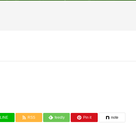
LINE
RSS
feedly
Pin it
note