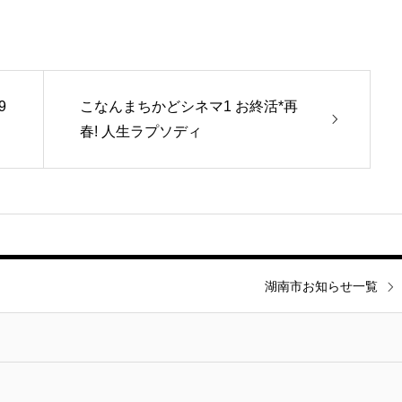
9
こなんまちかどシネマ1 お終活*再
春! 人生ラプソディ
湖南市お知らせ一覧