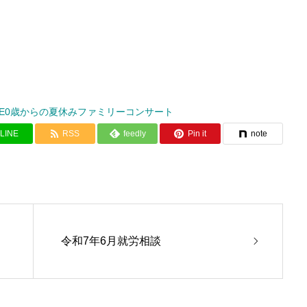
SE0歳からの夏休みファミリーコンサート
LINE
RSS
feedly
Pin it
note
令和7年6月就労相談