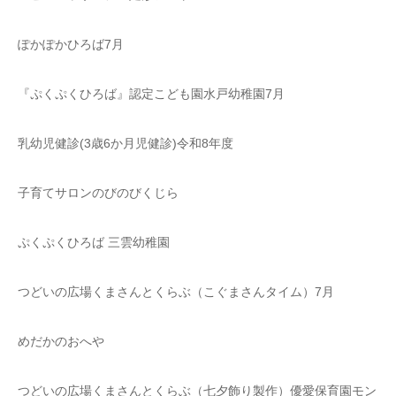
ぽかぽかひろば7月
『ぷくぷくひろば』認定こども園水戸幼稚園7月
乳幼児健診(3歳6か月児健診)令和8年度
子育てサロンのびのびくじら
ぷくぷくひろば 三雲幼稚園
つどいの広場くまさんとくらぶ（こぐまさんタイム）7月
めだかのおへや
つどいの広場くまさんとくらぶ（七夕飾り製作）優愛保育園モン