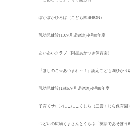
ぽかぽかひろば（こども園SHION）
乳幼児健診(10か月児健診)令和8年度
あいあいクラブ（阿星あかつき保育園）
『ほしのこ☆あつまれ～！』認定こども園ひかり
乳幼児健診(1歳6か月児健診)令和8年度
子育てサロンにこにこくじら（三雲くじら保育園
つどいの広場くまさんとくらぶ「英語であそぼう