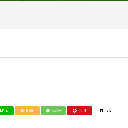
LINE
RSS
feedly
Pin it
note