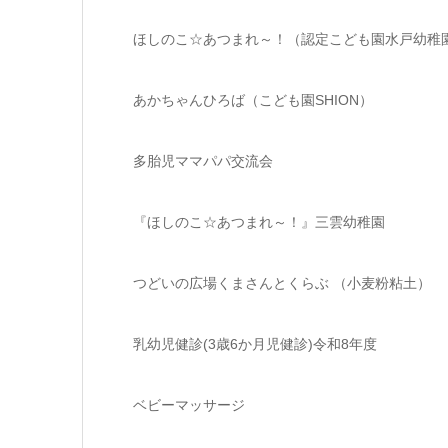
ほしのこ☆あつまれ～！（認定こども園水戸幼稚
あかちゃんひろば（こども園SHION）
多胎児ママパパ交流会
『ほしのこ☆あつまれ～！』三雲幼稚園
つどいの広場くまさんとくらぶ （小麦粉粘土）
乳幼児健診(3歳6か月児健診)令和8年度
ベビーマッサージ