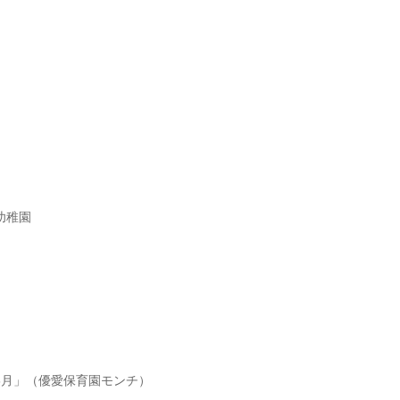
幼稚園
）
6月」（優愛保育園モンチ）