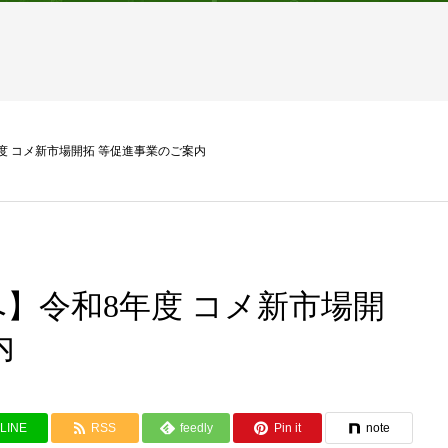
度 コメ新市場開拓 等促進事業のご案内
】令和8年度 コメ新市場開
内
LINE
RSS
feedly
Pin it
note