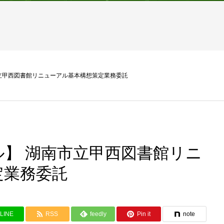
立甲西図書館リニューアル基本構想策定業務委託
】 湖南市立甲西図書館リニ
定業務委託
LINE
RSS
feedly
Pin it
note