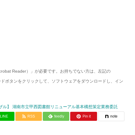
Acrobat Reader）」が必要です。お持ちでない方は、左記の
r）」ダウンロードボタンをクリックして、ソフトウェアをダウンロードし、イン
ザル】 湖南市立甲西図書館リニューアル基本構想策定業務委託
LINE
RSS
feedly
Pin it
note