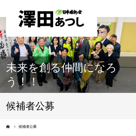
未来を創る仲間になろ
う！！
候補者公募
ーム
候補者公募